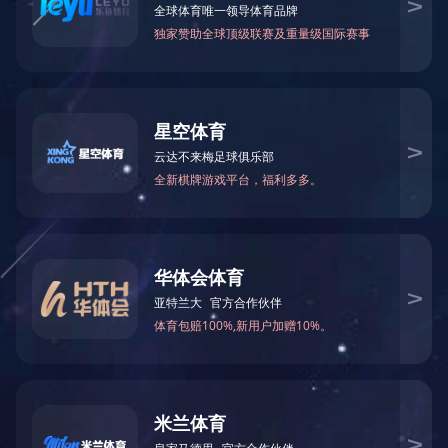
咨询服务
环保工程
市政工程
机
当前位置：
星空官方站网站
>
服务内容
>
环保工程
使污水达到排入某一水体或再次使用的水质要求对其进行净化的过
走进寻常百姓的日常生活。
栏目导航
星空官方站网站-星空（中国）