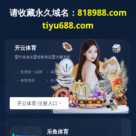
星空官方站网站
首 页
关于我