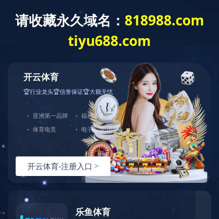
星空官方站网站
首 页
关于我