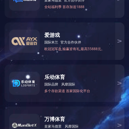
建设地点：广州市白云区润云路16号
建设单位：
广州市白云区动物卫生监督所
联系人：曾小姐
联系电话：18219110853
公示时间：2022年5月28日-2022年6月27日
公示期间，对上述公示内容如有异议，请致电反馈。
公示内容：验收报告，验收意见共2个内容。具体见附件
验收意见.pdf
广州市白云区动物卫生监督所建设项目竣工环境保护验收监测报告表.pdf
上一篇：
广东基础新成混凝土有限公司原址扩建第三条生产线项目 