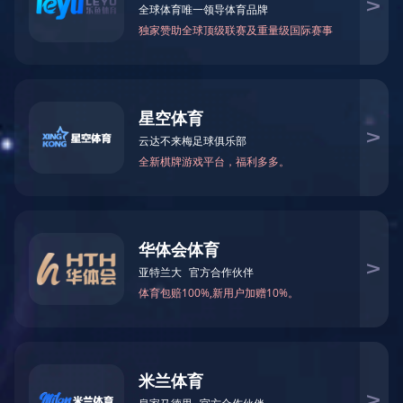
星空官方站网站
行业新闻
环境公示
当前位置：
星空官方站网站
>
新闻资讯
>
星空官方站网站
星空官方站网站-星空
星空官方站网站-星空（中国） 2024年度盛会暨十五周年庆圆满举行