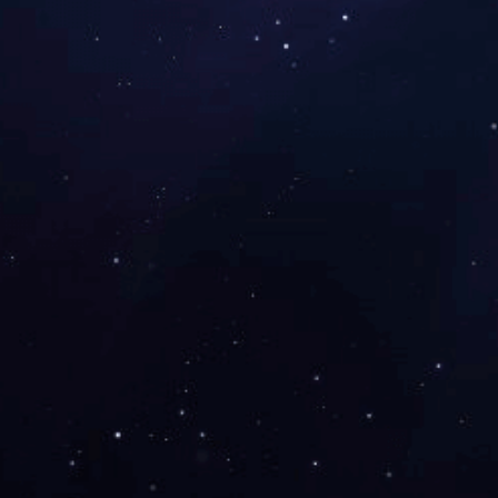
数3.60达
气质量202
栏目导航
星空官方站网站-星空（中
关于我们
电话：400-698-2838
新闻资讯
电话：400-698-2838
工程案例
手机：18565258989 王先生
星空官方站网站-星
地址：广州市白云区均禾大道
空（中国）