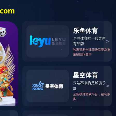
400-698-2838
新闻资讯
星空官方站网站-星空（中国）