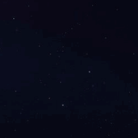
）广州市环境空
more
>
在线咨询
QQ咨询
电子邮箱