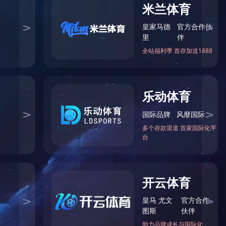
2025-07-07
境局关于以高水平
生态环境局番禺
more
>
2025-06-26