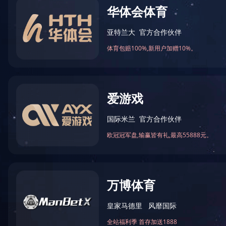
当前位置：
星空官方站网站
>
新闻资讯
>
行业新闻
广州番禺
【 字体： 
生态环境保
分局推出创新
2025年全国低碳日暨“我为全运降点碳