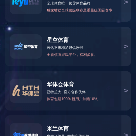
水生态修复案例
污水治理案例
废气治理案例
在
当前位置：
星空官方站网站
>
工程案例
>
在线监控案例
挥发性有
挥发性有机物在线检测系统基于PID光离子化检测原理，可准确测量
定性好、可靠性、维护量小、运行成本低的特点。系统广泛应用于
建设传感器